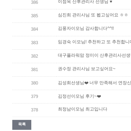
이점옥 산후관리사 선생님 ♥
386
심진희 관리사님 또 뵙고싶어요 ㅎㅎ
385
김풍자이모님 감사합니다^^!!
384
임경숙 이모님! 추천하고 또 추천합니다
383
대구플라워맘 정미이 산후관리사선생
382
권수정 관리사님 보고싶어요~
381
김성희선생님❤️ 너무 만족해서 연장신
380
김정선이모님 후기~❤️
379
최정남이모님 최고입니다
378
목록