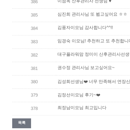
이점옥 산후관리사 선생님 ♥
386
심진희 관리사님 또 뵙고싶어요 ㅎㅎ
385
김풍자이모님 감사합니다^^!!
384
임경숙 이모님! 추천하고 또 추천합니다
383
대구플라워맘 정미이 산후관리사선생
382
권수정 관리사님 보고싶어요~
381
김성희선생님❤️ 너무 만족해서 연장신
380
김정선이모님 후기~❤️
379
최정남이모님 최고입니다
378
목록