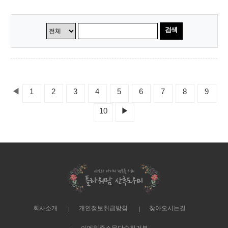
검색
◀
1
2
3
4
5
6
7
8
9
10
▶
회사소개
개인정보취급방침
찾아오시는길