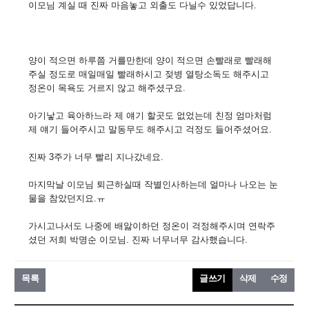
이모님 계실 때 진짜 마음놓고 외출도 다닐수 있었답니다.
양이 적으면 하루쯤 거를만한데 양이 적으면 손빨래로 빨래해
주실 정도로 매일매일 빨래하시고 젖병 열탕소독도 해주시고
정온이 목욕도 거르지 않고 해주셨구요.
아기낳고 육아하느라 제 얘기 할곳도 없었는데 친정 엄마처럼
제 얘기 들어주시고 말동무도 해주시고 걱정도 들어주셨어요.
진짜 3주가 너무 빨리 지나갔네요.
마지막날 이모님 퇴근하실때 작별인사하는데 얼마나 나오는 눈
물을 참았던지요.ㅠ
가시고나서도 나중에 배앓이하던 정온이 걱정해주시며 연락주
셨던 저희 박명순 이모님. 진짜 너무너무 감사했습니다.
목록
글쓰기
삭제
수정