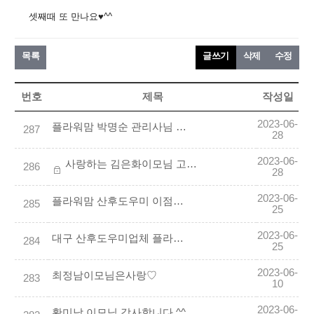
셋째때 또 만나요♥^^
목록
글쓰기
삭제
수정
번호
제목
작성일
2023-06-
플라워맘 박명순 관리사님 최고예요!! 정말 감사드립니다 :)
287
28
2023-06-
사랑하는 김은화이모님 고마워요
286
28
2023-06-
플라워맘 산후도우미 이점옥 이모님 최고 ^^
285
25
2023-06-
대구 산후도우미업체 플라워맘 이경화이모님 추천합니다
284
25
2023-06-
최정남이모님은사랑♡
283
10
2023-06-
황미남 이모님 감사합니다.^^