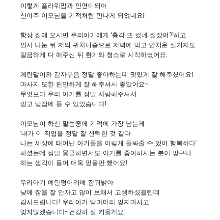
이렇게 플라워맘과 인연이되어
신이주 이모님을 기적처럼 만나게 되었네요!
항상 집에 오시면 우리아기에게 '총각 또 컸네 잘잤어?'하고
인사 나눈 뒤 저의 귀차니즘으로 저녁에 먹고 안치운 설거지도
깔끔하게 다 해주신 뒤 환기와 청소로 시작하셨어요.
계란말이와 감자볶음 정말 좋아하는데 맛있게 잘 해주셨어요!
마사지 또한 편안하게 잘 해주셔서 좋았어요~
무엇보다 우리 아기를 정말 사랑해주셔서
믿고 낮잠에 들 수 있었습니다!
이모님이 하신 말씀중에 기억에 가장 남는게
'내가 이 직업을 정말 잘 선택한 것 같다
나는 세상에 태어난 아기들을 이렇게 돌봐줄 수 있어 행복하다'
하셨는데 정말 뭉클하면서도 아기를 좋아하시는 분이 맞구나
하는 생각이 들어 더욱 믿을만 했어요!
우리아기 예민덩어리에 잠귀밝아
낮에 잠을 잘 안자고 많이 보채서 고생하셨을텐데
감사드립니다! 우리아가 악마머리 잊지마시고
잊지않겠습니다~건강히 잘 키울게요.