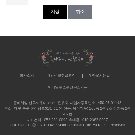
저장
취소
회사소개
개인정보취급방침
찾아오시는길
이메일주소무단수집거부
플라워맘 산후도우미
대표 : 한유화
사업자등록번호 : 450-97-01198
주소 : 대구 북구 침산남로31길 11 (침산동, 옥석타운) 105동 2층 2호 상가동 2층
202호
대표전화 : 053-281-0093
휴대폰 : 010-2383-0097
COPYRIGHT ⓒ 2020 Flower Mom Postnatal Care. All Rights Reserved